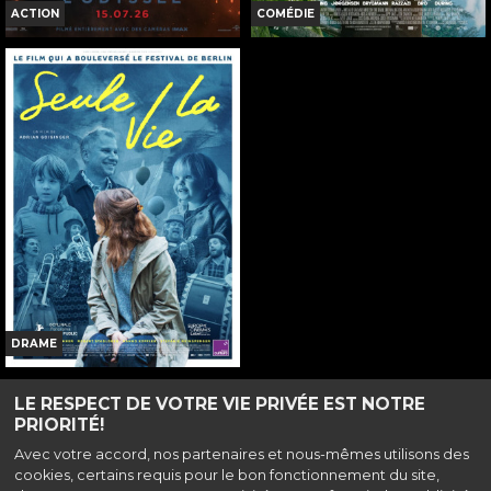
ACTION
COMÉDIE
L'ODYSSÉE
THE LAST VIKING
Horaires et Infos
Horaires et Infos
Bande-annonce
Bande-annonce
Réservation
Réservation
INT. -12ans
INT. -12ans
71
VOST
71
VO
DRAME
SEULE LA VIE
LE RESPECT DE VOTRE VIE PRIVÉE EST NOTRE
PRIORITÉ!
Horaires et Infos
Haut de page
Avec votre accord, nos partenaires et nous-mêmes utilisons des
Bande-annonce
cookies, certains requis pour le bon fonctionnement du site,
31 bis Place du Général de Gaulle, 37500 Chinon |
Mentions