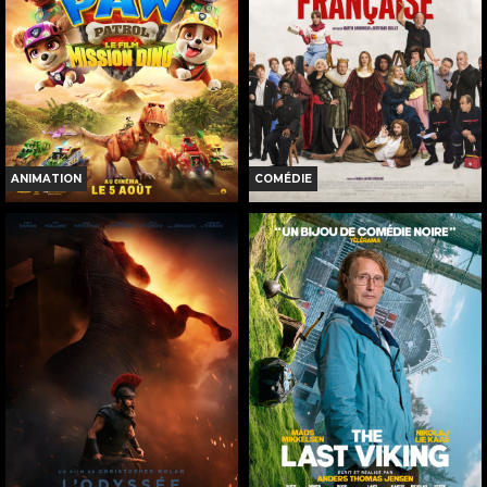
ANIMATION
COMÉDIE
LA PAT' PATROUILLE : LE FILM
DE LA COMÉDIE-FRANÇAISE
MISSION DINO
Horaires et Infos
Horaires et Infos
Bande-annonce
Bande-annonce
Réservation
Réservation
TOUT PUBLIC
TOUT PUBLIC
71
VF
71
VF